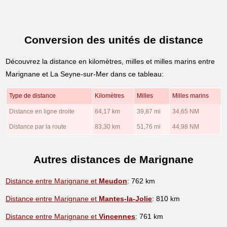
Conversion des unités de distance
Découvrez la distance en kilomètres, milles et milles marins entre
Marignane et La Seyne-sur-Mer dans ce tableau:
Type de distance
Kilomètres
Milles
Milles marins
Distance en ligne droite
64,17 km
39,87 mi
34,65 NM
Distance par la route
83,30 km
51,76 mi
44,98 NM
Autres distances de Marignane
Distance entre Marignane et
Meudon
: 762 km
Distance entre Marignane et
Mantes-la-Jolie
: 810 km
Distance entre Marignane et
Vincennes
: 761 km