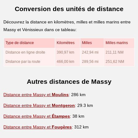
Conversion des unités de distance
Découvrez la distance en kilomètres, milles et milles marins entre
Massy et Vénissieux dans ce tableau:
Type de distance
Kilomètres
Milles
Milles marins
Distance en ligne droite
390,97 km
242,94 mi
211,11 NM
Distance par la route
466,00 km
289,56 mi
251,62 NM
Autres distances de Massy
Distance entre Massy et
Moulins
: 286 km
Distance entre Massy et
Montgeron
: 29.3 km
Distance entre Massy et
Étampes
: 38 km
Distance entre Massy et
Fougères
: 312 km