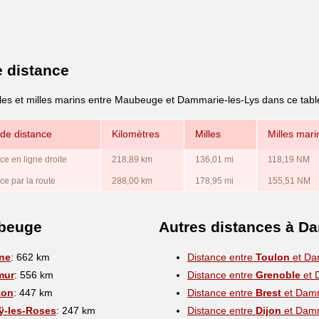
e distance
lles et milles marins entre Maubeuge et Dammarie-les-Lys dans ce tabl
de distance
Kilomètres
Milles
Milles mari
ce en ligne droite
218,89 km
136,01 mi
118,19 NM
ce par la route
288,00 km
178,95 mi
155,51 NM
ubeuge
Autres distances à D
ne
: 662 km
Distance entre
Toulon
et Da
mur
: 556 km
Distance entre
Grenoble
et 
zon
: 447 km
Distance entre
Brest
et Damm
ÿ-les-Roses
: 247 km
Distance entre
Dijon
et Damm