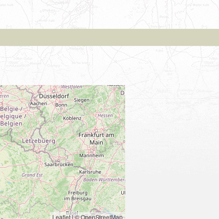
Leaflet
|
© OpenStreetMap