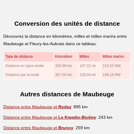
Conversion des unités de distance
Découvrez la distance en kilomètres, milles et milles marins entre
Maubeuge et Fleury-les-Aubrais dans ce tableau:
Type de distance
Kilomètres
Milles
Milles marins
Distance en ligne droite
300,98 km
187,02 mi
162,52 NM
Distance par la route
367,00 km
228,04 mi
198,16 NM
Autres distances de Maubeuge
Distance entre Maubeuge et
Rodez
: 895 km
Distance entre Maubeuge et
Le Kremlin-Bicètre
: 243 km
Distance entre Maubeuge et
Brunoy
: 259 km