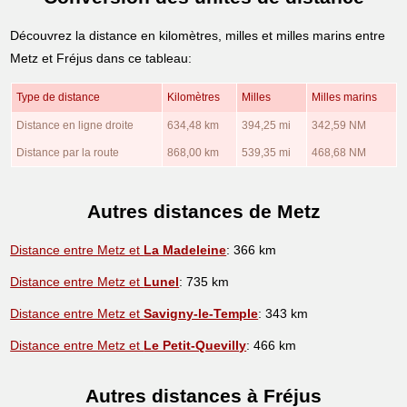
Découvrez la distance en kilomètres, milles et milles marins entre
Metz et Fréjus dans ce tableau:
Type de distance
Kilomètres
Milles
Milles marins
Distance en ligne droite
634,48 km
394,25 mi
342,59 NM
Distance par la route
868,00 km
539,35 mi
468,68 NM
Autres distances de Metz
Distance entre Metz et
La Madeleine
: 366 km
Distance entre Metz et
Lunel
: 735 km
Distance entre Metz et
Savigny-le-Temple
: 343 km
Distance entre Metz et
Le Petit-Quevilly
: 466 km
Autres distances à Fréjus