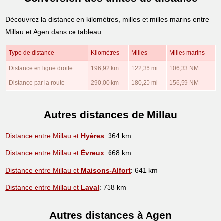
Découvrez la distance en kilomètres, milles et milles marins entre
Millau et Agen dans ce tableau:
Type de distance
Kilomètres
Milles
Milles marins
Distance en ligne droite
196,92 km
122,36 mi
106,33 NM
Distance par la route
290,00 km
180,20 mi
156,59 NM
Autres distances de Millau
Distance entre Millau et
Hyères
: 364 km
Distance entre Millau et
Évreux
: 668 km
Distance entre Millau et
Maisons-Alfort
: 641 km
Distance entre Millau et
Laval
: 738 km
Autres distances à Agen