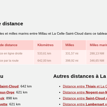
e distance
les et milles marins entre Millau et La Celle-Saint-Cloud dans ce tablea
de distance
Kilomètres
Milles
Milles mari
ce en ligne droite
533,61 km
331,57 mi
288,13 NM
ce par la route
642,00 km
398,92 mi
346,65 NM
au
Autres distances à La
-Saint-Cloud
: 642 km
Distance entre
Thiais
et La C
-sur-Orge
: 621 km
Distance entre
Nogent-sur-
uck
: 898 km
Distance entre
Saint-Cloud
e
vette
: 621 km
Distance entre
Lambersart
e