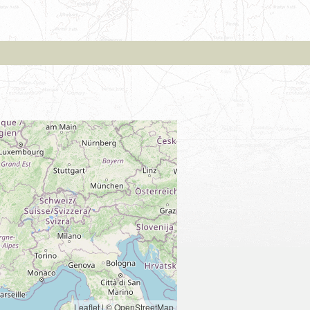
Leaflet
|
© OpenStreetMap