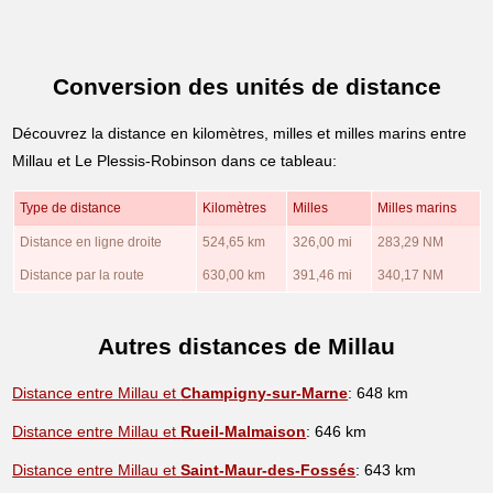
Conversion des unités de distance
Découvrez la distance en kilomètres, milles et milles marins entre
Millau et Le Plessis-Robinson dans ce tableau:
Type de distance
Kilomètres
Milles
Milles marins
Distance en ligne droite
524,65 km
326,00 mi
283,29 NM
Distance par la route
630,00 km
391,46 mi
340,17 NM
Autres distances de Millau
Distance entre Millau et
Champigny-sur-Marne
: 648 km
Distance entre Millau et
Rueil-Malmaison
: 646 km
Distance entre Millau et
Saint-Maur-des-Fossés
: 643 km