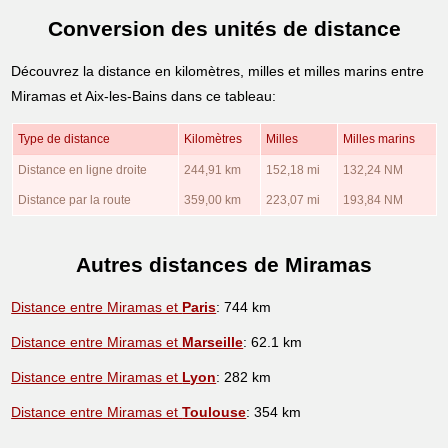
Conversion des unités de distance
Découvrez la distance en kilomètres, milles et milles marins entre
Miramas et Aix-les-Bains dans ce tableau:
Type de distance
Kilomètres
Milles
Milles marins
Distance en ligne droite
244,91 km
152,18 mi
132,24 NM
Distance par la route
359,00 km
223,07 mi
193,84 NM
Autres distances de Miramas
Distance entre Miramas et
Paris
: 744 km
Distance entre Miramas et
Marseille
: 62.1 km
Distance entre Miramas et
Lyon
: 282 km
Distance entre Miramas et
Toulouse
: 354 km