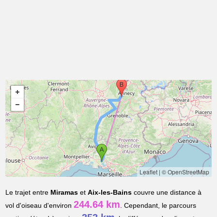
Leaflet
|
© OpenStreetMap
Le trajet entre
Miramas
et
Aix-les-Bains
couvre une distance à
244.64 km
vol d'oiseau d'environ
. Cependant, le parcours