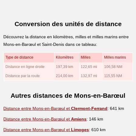
Conversion des unités de distance
Découvrez la distance en kilomètres, milles et milles marins entre
Mons-en-Barœul et Saint-Denis dans ce tableau:
Type de distance
Kilomètres
Milles
Milles marins
Distance en ligne droite
197,39 km
122,65 mi
106,58 NM
Distance par la route
214,00 km
132,97 mi
115,55 NM
Autres distances de Mons-en-Barœul
Distance entre Mons-en-Barœul et
Clermont-Ferrand
: 641 km
Distance entre Mons-en-Barœul et
Amiens
: 146 km
Distance entre Mons-en-Barœul et
Limoges
: 610 km