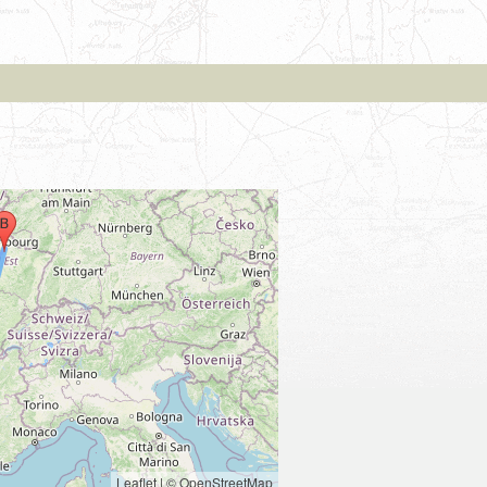
Leaflet
|
© OpenStreetMap