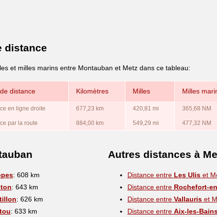
e distance
lles et milles marins entre Montauban et Metz dans ce tableau:
de distance
Kilomètres
Milles
Milles mari
ce en ligne droite
677,23 km
420,81 mi
365,68 NM
ce par la route
884,00 km
549,29 mi
477,32 NM
ntauban
Autres distances à Me
ppes
: 608 km
Distance entre
Les Ulis
et M
ton
: 643 km
Distance entre
Rochefort-en
illon
: 626 km
Distance entre
Vallauris
et M
tou
: 633 km
Distance entre
Aix-les-Bain