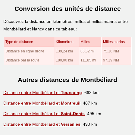
Conversion des unités de distance
Découvrez la distance en kilomètres, milles et milles marins entre
Montbéliard et Nancy dans ce tableau:
Type de distance
Kilomètres
Milles
Milles marins
Distance en ligne droite
139,24 km
86,52 mi
75,18 NM
Distance par la route
180,00 km
111,85 mi
97,19 NM
Autres distances de Montbéliard
Distance entre Montbéliard et
Tourcoing
: 663 km
Distance entre Montbéliard et
Montreuil
: 487 km
Distance entre Montbéliard et
Saint-Denis
: 495 km
Distance entre Montbéliard et
Versailles
: 490 km