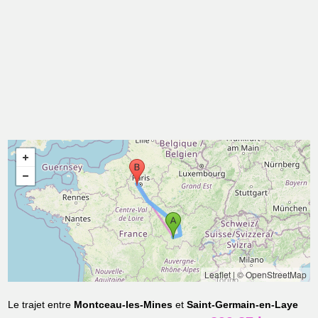
Leaflet
|
© OpenStreetMap
Le trajet entre
Montceau-les-Mines
et
Saint-Germain-en-Laye