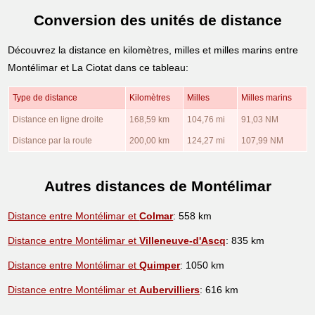
Conversion des unités de distance
Découvrez la distance en kilomètres, milles et milles marins entre
Montélimar et La Ciotat dans ce tableau:
Type de distance
Kilomètres
Milles
Milles marins
Distance en ligne droite
168,59 km
104,76 mi
91,03 NM
Distance par la route
200,00 km
124,27 mi
107,99 NM
Autres distances de Montélimar
Distance entre Montélimar et
Colmar
: 558 km
Distance entre Montélimar et
Villeneuve-d'Ascq
: 835 km
Distance entre Montélimar et
Quimper
: 1050 km
Distance entre Montélimar et
Aubervilliers
: 616 km