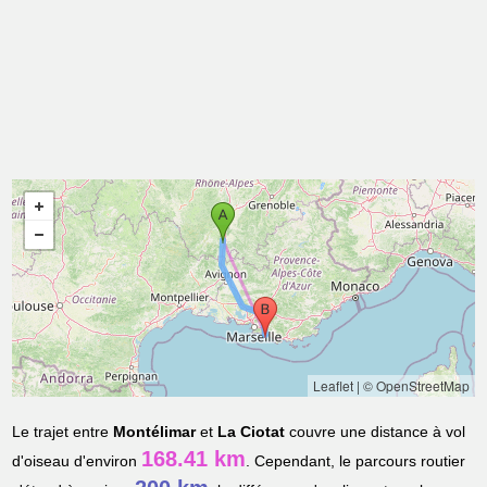
Leaflet
|
© OpenStreetMap
Le trajet entre
Montélimar
et
La Ciotat
couvre une distance à vol
168.41 km
d'oiseau d'environ
. Cependant, le parcours routier