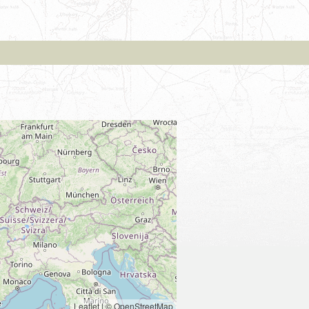
Leaflet
|
© OpenStreetMap