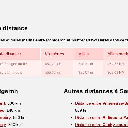
e distance
les et milles marins entre Montgeron et Saint-Martin-d'Hères dans ce t
de distance
Kilomètres
Milles
Milles mari
ce en ligne droite
467,21 km
290,31 mi
252,27 NM
ce par la route
565,00 km
351,07 mi
305,08 NM
tgeron
Autres distances à Sa
ent
: 506 km
Distance entre
Villeneuve-S
es
: 145 km
569 km
mbéry
: 553 km
Distance entre
Rillieux-la-P
ecy
: 540 km
Distance entre
Clichy-sous-