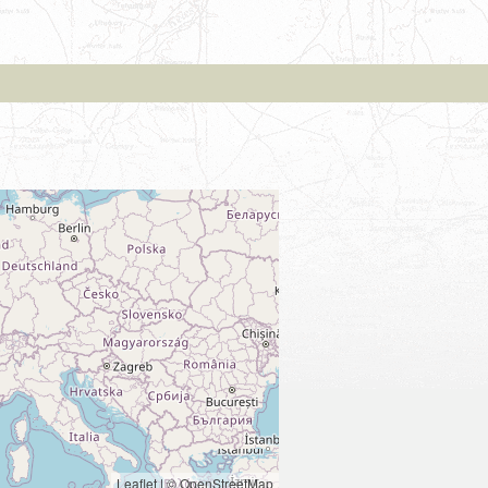
Leaflet
|
© OpenStreetMap