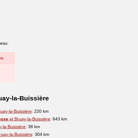
leau:
ns
uay-la-Buissière
uay-la-Buissière
: 220 km
esse
et Bruay-la-Buissière
: 643 km
-la-Buissière
: 38 km
ruay-la-Buissière
: 304 km