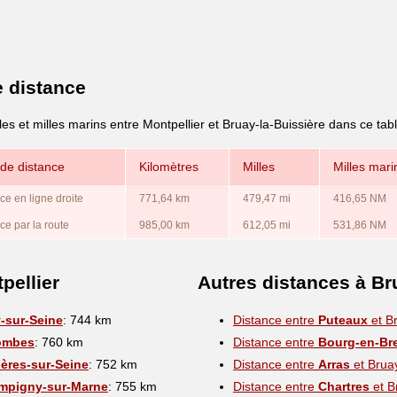
e distance
les et milles marins entre Montpellier et Bruay-la-Buissière dans ce tab
de distance
Kilomètres
Milles
Milles mari
ce en ligne droite
771,64 km
479,47 mi
416,65 NM
ce par la route
985,00 km
612,05 mi
531,86 NM
pellier
Autres distances à Br
y-sur-Seine
: 744 km
Distance entre
Puteaux
et Br
ombes
: 760 km
Distance entre
Bourg-en-Br
ères-sur-Seine
: 752 km
Distance entre
Arras
et Bruay
mpigny-sur-Marne
: 755 km
Distance entre
Chartres
et B