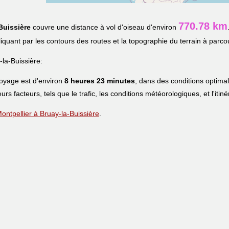
770.78 km
Buissière
couvre une distance à vol d'oiseau d'environ
pliquant par les contours des routes et la topographie du terrain à parcou
la-Buissière:
voyage est d'environ
8 heures 23 minutes
, dans des conditions optima
eurs facteurs, tels que le trafic, les conditions météorologiques, et l'iti
 Montpellier à Bruay-la-Buissière
.