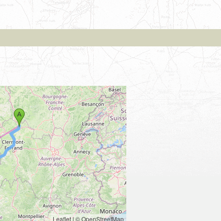
Leaflet
|
© OpenStreetMap