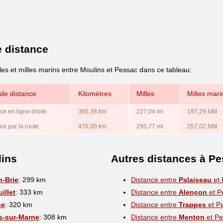
e distance
les et milles marins entre Moulins et Pessac dans ce tableau:
de distance
Kilomètres
Milles
Milles mari
ce en ligne droite
365,38 km
227,04 mi
197,29 NM
ce par la route
476,00 km
295,77 mi
257,02 NM
lins
Autres distances à P
n-Brie
: 299 km
Distance entre
Palaiseau
et 
illet
: 333 km
Distance entre
Alençon
et P
se
: 320 km
Distance entre
Trappes
et P
-sur-Marne
: 308 km
Distance entre
Menton
et Pe