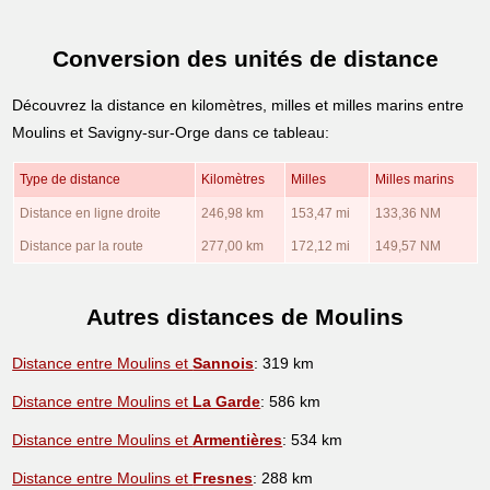
Conversion des unités de distance
Découvrez la distance en kilomètres, milles et milles marins entre
Moulins et Savigny-sur-Orge dans ce tableau:
Type de distance
Kilomètres
Milles
Milles marins
Distance en ligne droite
246,98 km
153,47 mi
133,36 NM
Distance par la route
277,00 km
172,12 mi
149,57 NM
Autres distances de Moulins
Distance entre Moulins et
Sannois
: 319 km
Distance entre Moulins et
La Garde
: 586 km
Distance entre Moulins et
Armentières
: 534 km
Distance entre Moulins et
Fresnes
: 288 km