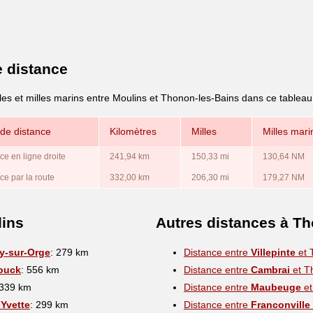
e distance
les et milles marins entre Moulins et Thonon-les-Bains dans ce tableau
de distance
Kilomètres
Milles
Milles mari
ce en ligne droite
241,94 km
150,33 mi
130,64 NM
ce par la route
332,00 km
206,30 mi
179,27 NM
lins
Autres distances à T
y-sur-Orge
: 279 km
Distance entre
Villepinte
et 
ouck
: 556 km
Distance entre
Cambrai
et T
 339 km
Distance entre
Maubeuge
et
-Yvette
: 299 km
Distance entre
Franconville