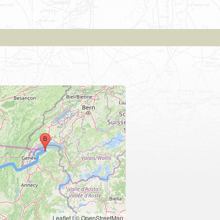
Leaflet
|
© OpenStreetMap