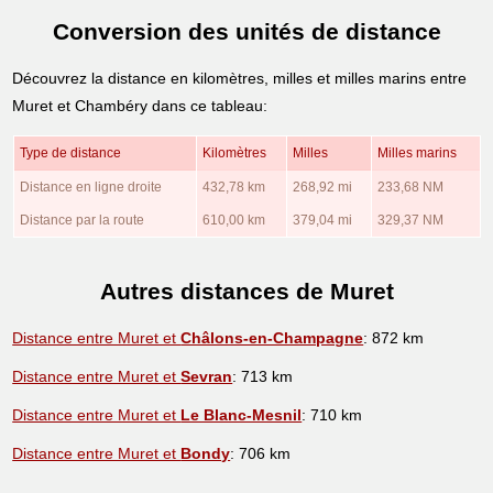
Conversion des unités de distance
Découvrez la distance en kilomètres, milles et milles marins entre
Muret et Chambéry dans ce tableau:
Type de distance
Kilomètres
Milles
Milles marins
Distance en ligne droite
432,78 km
268,92 mi
233,68 NM
Distance par la route
610,00 km
379,04 mi
329,37 NM
Autres distances de Muret
Distance entre Muret et
Châlons-en-Champagne
: 872 km
Distance entre Muret et
Sevran
: 713 km
Distance entre Muret et
Le Blanc-Mesnil
: 710 km
Distance entre Muret et
Bondy
: 706 km