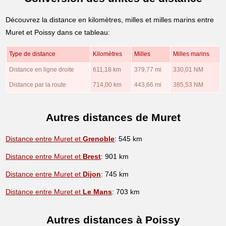
Découvrez la distance en kilomètres, milles et milles marins entre
Muret et Poissy dans ce tableau:
Type de distance
Kilomètres
Milles
Milles marins
Distance en ligne droite
611,18 km
379,77 mi
330,01 NM
Distance par la route
714,00 km
443,66 mi
385,53 NM
Autres distances de Muret
Distance entre Muret et
Grenoble
: 545 km
Distance entre Muret et
Brest
: 901 km
Distance entre Muret et
Dijon
: 745 km
Distance entre Muret et
Le Mans
: 703 km
Autres distances à Poissy