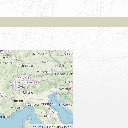
Leaflet
|
© OpenStreetMap