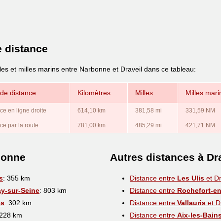
e distance
les et milles marins entre Narbonne et Draveil dans ce tableau:
de distance
Kilomètres
Milles
Milles mari
ce en ligne droite
614,10 km
381,58 mi
331,59 NM
ce par la route
781,00 km
485,29 mi
421,71 NM
bonne
Autres distances à Dr
s
: 355 km
Distance entre
Les Ulis
et Dr
y-sur-Seine
: 803 km
Distance entre
Rochefort-en
es
: 302 km
Distance entre
Vallauris
et D
 228 km
Distance entre
Aix-les-Bain