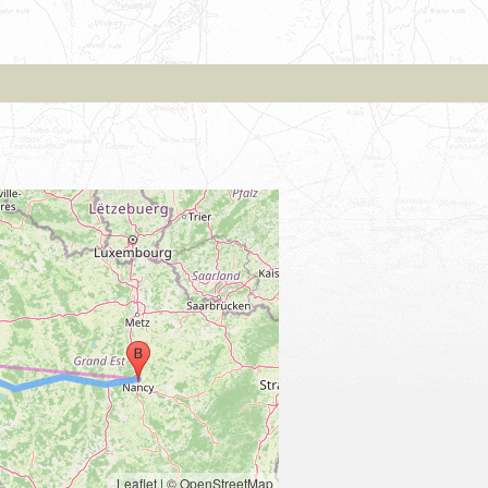
Leaflet
|
© OpenStreetMap