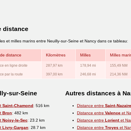
e distance
les et milles marins entre Neuilly-sur-Seine et Nancy dans ce tableau:
de distance
Kilomètres
Milles
Milles mari
ce en ligne droite
287,97 km
178,94 mi
155,49 NM
ce par la route
397,00 km
246,68 mi
214,36 NM
lly-sur-Seine
Autres distances à N
et
Saint-Chamond
: 516 km
Distance entre
Saint-Nazair
et
Bron
: 482 km
Distance entre
Valence
et N
et
Noisy-le-Sec
: 23.2 km
Distance entre
Lorient
et Na
et
Livry-Gargan
: 28.7 km
Distance entre
Troyes
et Na