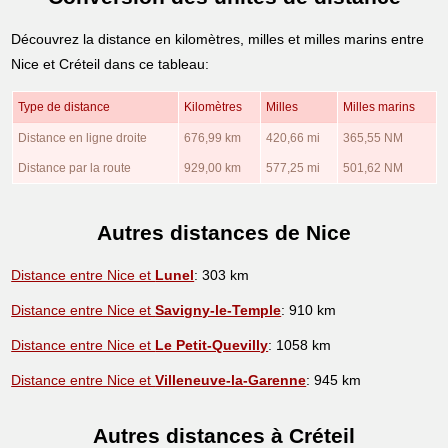
Découvrez la distance en kilomètres, milles et milles marins entre
Nice et Créteil dans ce tableau:
Type de distance
Kilomètres
Milles
Milles marins
Distance en ligne droite
676,99 km
420,66 mi
365,55 NM
Distance par la route
929,00 km
577,25 mi
501,62 NM
Autres distances de Nice
Distance entre Nice et
Lunel
: 303 km
Distance entre Nice et
Savigny-le-Temple
: 910 km
Distance entre Nice et
Le Petit-Quevilly
: 1058 km
Distance entre Nice et
Villeneuve-la-Garenne
: 945 km
Autres distances à Créteil