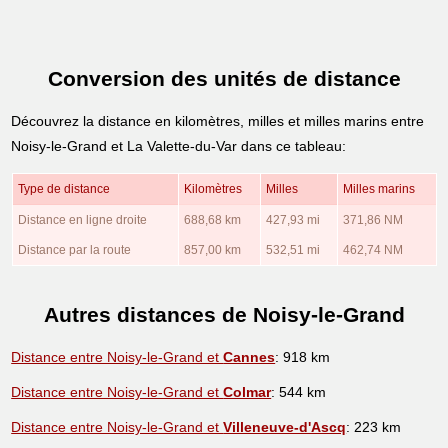
Conversion des unités de distance
Découvrez la distance en kilomètres, milles et milles marins entre
Noisy-le-Grand et La Valette-du-Var dans ce tableau:
Type de distance
Kilomètres
Milles
Milles marins
Distance en ligne droite
688,68 km
427,93 mi
371,86 NM
Distance par la route
857,00 km
532,51 mi
462,74 NM
Autres distances de Noisy-le-Grand
Distance entre Noisy-le-Grand et
Cannes
: 918 km
Distance entre Noisy-le-Grand et
Colmar
: 544 km
Distance entre Noisy-le-Grand et
Villeneuve-d'Ascq
: 223 km