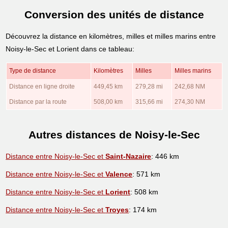
Conversion des unités de distance
Découvrez la distance en kilomètres, milles et milles marins entre
Noisy-le-Sec et Lorient dans ce tableau:
Type de distance
Kilomètres
Milles
Milles marins
Distance en ligne droite
449,45 km
279,28 mi
242,68 NM
Distance par la route
508,00 km
315,66 mi
274,30 NM
Autres distances de Noisy-le-Sec
Distance entre Noisy-le-Sec et
Saint-Nazaire
: 446 km
Distance entre Noisy-le-Sec et
Valence
: 571 km
Distance entre Noisy-le-Sec et
Lorient
: 508 km
Distance entre Noisy-le-Sec et
Troyes
: 174 km