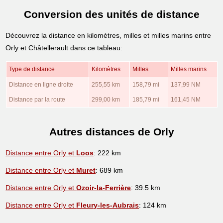
Conversion des unités de distance
Découvrez la distance en kilomètres, milles et milles marins entre
Orly et Châtellerault dans ce tableau:
Type de distance
Kilomètres
Milles
Milles marins
Distance en ligne droite
255,55 km
158,79 mi
137,99 NM
Distance par la route
299,00 km
185,79 mi
161,45 NM
Autres distances de Orly
Distance entre Orly et
Loos
: 222 km
Distance entre Orly et
Muret
: 689 km
Distance entre Orly et
Ozoir-la-Ferrière
: 39.5 km
Distance entre Orly et
Fleury-les-Aubrais
: 124 km