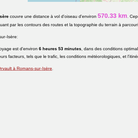
570.33 km
sère
couvre une distance à vol d'oiseau d'environ
. Cep
iquant par les contours des routes et la topographie du terrain à parcouri
ur-Isère:
voyage est d'environ
6 heures 53 minutes
, dans des conditions optima
eurs facteurs, tels que le trafic, les conditions météorologiques, et l'iti
 Orvault à Romans-sur-Isère
.