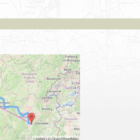
Leaflet
|
© OpenStreetMap