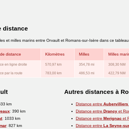
e distance
les et milles marins entre Orvault et Romans-sur-Isère dans ce tableau
de distance
Kilomètres
Milles
Milles mari
ce en ligne droite
570,97 km
354,78 mi
308,30 NM
ce par la route
783,00 km
486,53 mi
422,79 NM
ult
Autres distances à R
333 km
Distance entre
Aubervilliers
reaux
: 390 km
Distance entre
Drancy
et Ro
at
: 1033 km
Distance entre
Merignac
et 
mar
: 827 km
Distance entre
La Seyne-su