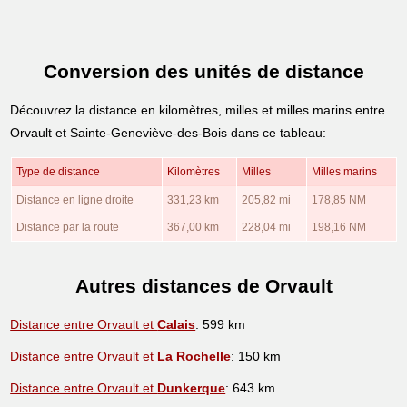
Conversion des unités de distance
Découvrez la distance en kilomètres, milles et milles marins entre
Orvault et Sainte-Geneviève-des-Bois dans ce tableau:
Type de distance
Kilomètres
Milles
Milles marins
Distance en ligne droite
331,23 km
205,82 mi
178,85 NM
Distance par la route
367,00 km
228,04 mi
198,16 NM
Autres distances de Orvault
Distance entre Orvault et
Calais
: 599 km
Distance entre Orvault et
La Rochelle
: 150 km
Distance entre Orvault et
Dunkerque
: 643 km