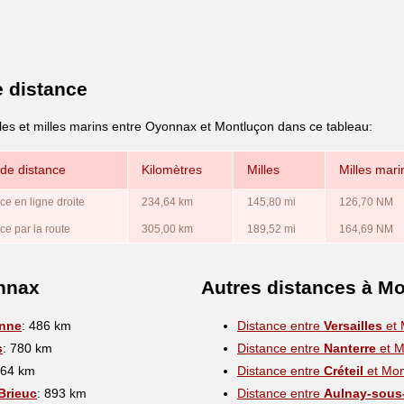
e distance
lles et milles marins entre Oyonnax et Montluçon dans ce tableau:
de distance
Kilomètres
Milles
Milles mari
ce en ligne droite
234,64 km
145,80 mi
126,70 NM
ce par la route
305,00 km
189,52 mi
164,69 NM
nnax
Autres distances à M
nne
: 486 km
Distance entre
Versailles
et 
s
: 780 km
Distance entre
Nanterre
et M
564 km
Distance entre
Créteil
et Mon
Brieuc
: 893 km
Distance entre
Aulnay-sous