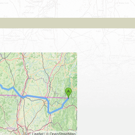
Leaflet
|
© OpenStreetMap