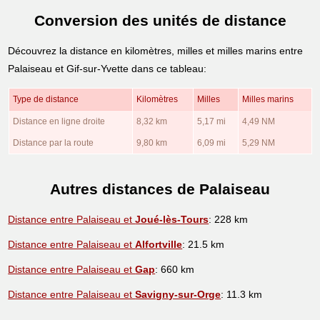
Conversion des unités de distance
Découvrez la distance en kilomètres, milles et milles marins entre
Palaiseau et Gif-sur-Yvette dans ce tableau:
Type de distance
Kilomètres
Milles
Milles marins
Distance en ligne droite
8,32 km
5,17 mi
4,49 NM
Distance par la route
9,80 km
6,09 mi
5,29 NM
Autres distances de Palaiseau
Distance entre Palaiseau et
Joué-lès-Tours
: 228 km
Distance entre Palaiseau et
Alfortville
: 21.5 km
Distance entre Palaiseau et
Gap
: 660 km
Distance entre Palaiseau et
Savigny-sur-Orge
: 11.3 km