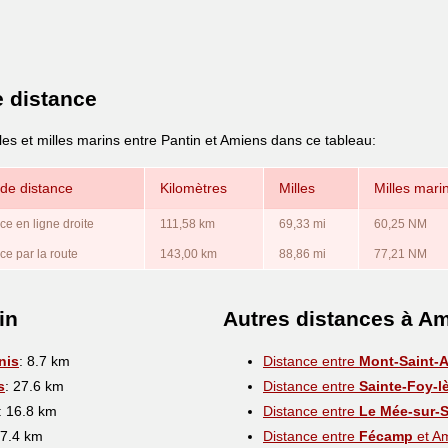
e distance
les et milles marins entre Pantin et Amiens dans ce tableau:
de distance
Kilomètres
Milles
Milles mari
ce en ligne droite
111,58 km
69,33 mi
60,25 NM
ce par la route
143,00 km
88,86 mi
77,21 NM
in
Autres distances à A
nis
: 8.7 km
Distance entre
Mont-Saint-
s
: 27.6 km
Distance entre
Sainte-Foy-l
: 16.8 km
Distance entre
Le Mée-sur-
17.4 km
Distance entre
Fécamp
et A