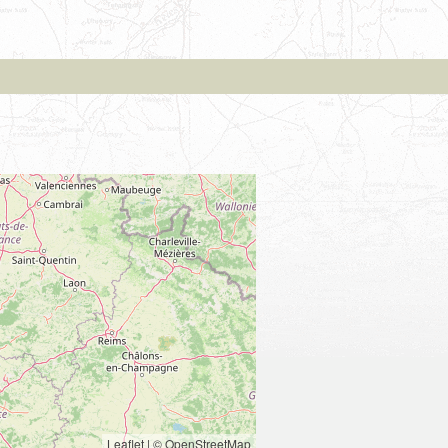
Leaflet
|
© OpenStreetMap