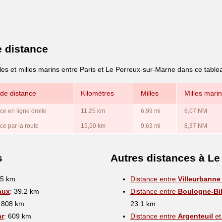
e distance
les et milles marins entre Paris et Le Perreux-sur-Marne dans ce table
de distance
Kilomètres
Milles
Milles mari
ce en ligne droite
11,25 km
6,99 mi
6,07 NM
ce par la route
15,50 km
9,63 mi
8,37 NM
s
Autres distances à Le
.5 km
Distance entre
Villeurbanne
aux
: 39.2 km
Distance entre
Boulogne-Bil
: 808 km
23.1 km
ar
: 609 km
Distance entre
Argenteuil
et