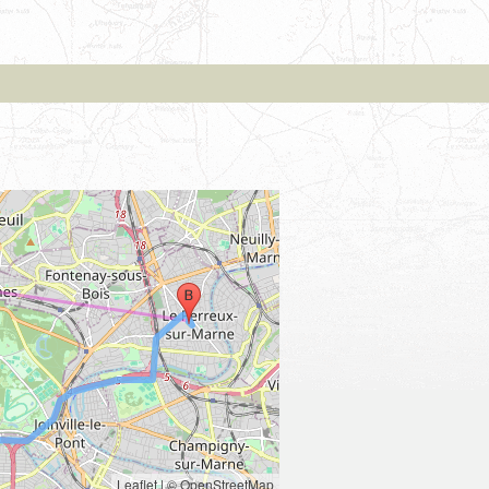
Leaflet
|
© OpenStreetMap