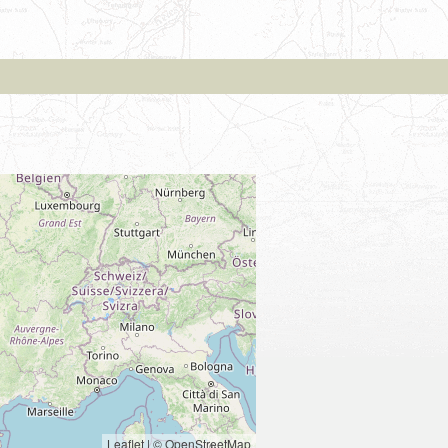
Leaflet
|
© OpenStreetMap