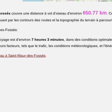
650.77 km
Fossés
couvre une distance à vol d'oiseau d'environ
. C
iquant par les contours des routes et la topographie du terrain à parcouri
des-Fossés:
voyage est d'environ
7 heures 3 minutes
, dans des conditions optimal
eurs facteurs, tels que le trafic, les conditions météorologiques, et l'iti
e Pau à Saint-Maur-des-Fossés
.