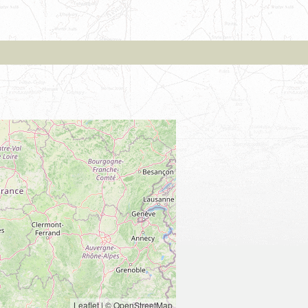
Leaflet
|
© OpenStreetMap