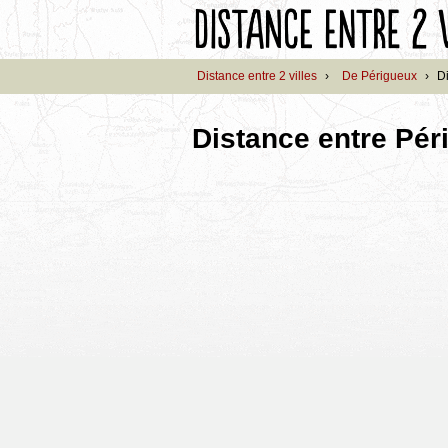
Distance entre 2 villes
›
De Périgueux
›
D
Distance entre Pér