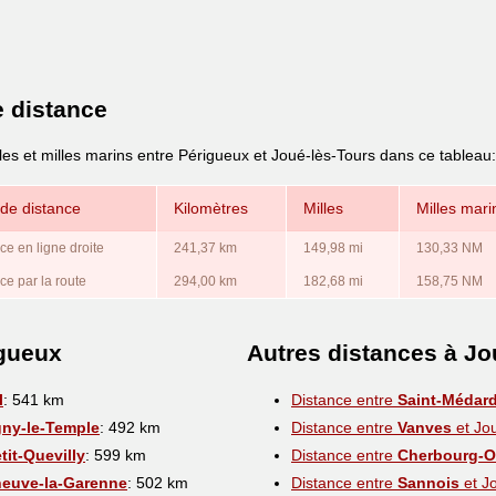
e distance
les et milles marins entre Périgueux et Joué-lès-Tours dans ce tableau:
de distance
Kilomètres
Milles
Milles mari
ce en ligne droite
241,37 km
149,98 mi
130,33 NM
ce par la route
294,00 km
182,68 mi
158,75 NM
igueux
Autres distances à Jo
l
: 541 km
Distance entre
Saint-Médard
gny-le-Temple
: 492 km
Distance entre
Vanves
et Jo
tit-Quevilly
: 599 km
Distance entre
Cherbourg-Oc
neuve-la-Garenne
: 502 km
Distance entre
Sannois
et J