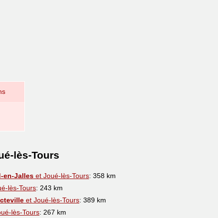
ns
ué-lès-Tours
-en-Jalles
et Joué-lès-Tours
: 358 km
ué-lès-Tours
: 243 km
teville
et Joué-lès-Tours
: 389 km
oué-lès-Tours
: 267 km