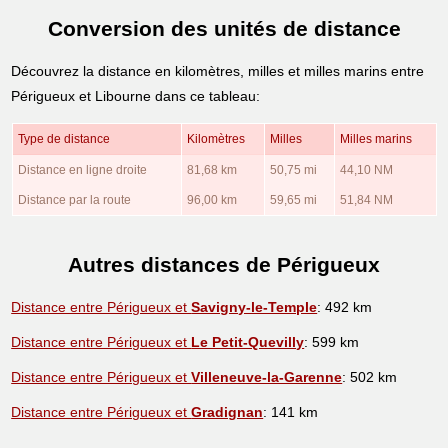
Conversion des unités de distance
Découvrez la distance en kilomètres, milles et milles marins entre
Périgueux et Libourne dans ce tableau:
Type de distance
Kilomètres
Milles
Milles marins
Distance en ligne droite
81,68 km
50,75 mi
44,10 NM
Distance par la route
96,00 km
59,65 mi
51,84 NM
Autres distances de Périgueux
Distance entre Périgueux et
Savigny-le-Temple
: 492 km
Distance entre Périgueux et
Le Petit-Quevilly
: 599 km
Distance entre Périgueux et
Villeneuve-la-Garenne
: 502 km
Distance entre Périgueux et
Gradignan
: 141 km