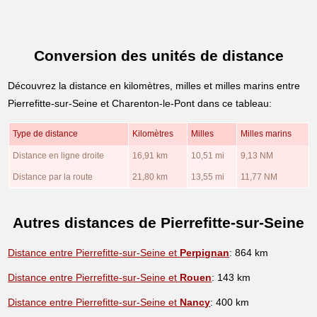
Conversion des unités de distance
Découvrez la distance en kilomètres, milles et milles marins entre
Pierrefitte-sur-Seine et Charenton-le-Pont dans ce tableau:
Type de distance
Kilomètres
Milles
Milles marins
Distance en ligne droite
16,91 km
10,51 mi
9,13 NM
Distance par la route
21,80 km
13,55 mi
11,77 NM
Autres distances de Pierrefitte-sur-Seine
Distance entre Pierrefitte-sur-Seine et
Perpignan
: 864 km
Distance entre Pierrefitte-sur-Seine et
Rouen
: 143 km
Distance entre Pierrefitte-sur-Seine et
Nancy
: 400 km