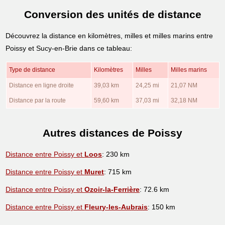
Conversion des unités de distance
Découvrez la distance en kilomètres, milles et milles marins entre
Poissy et Sucy-en-Brie dans ce tableau:
Type de distance
Kilomètres
Milles
Milles marins
Distance en ligne droite
39,03 km
24,25 mi
21,07 NM
Distance par la route
59,60 km
37,03 mi
32,18 NM
Autres distances de Poissy
Distance entre Poissy et
Loos
: 230 km
Distance entre Poissy et
Muret
: 715 km
Distance entre Poissy et
Ozoir-la-Ferrière
: 72.6 km
Distance entre Poissy et
Fleury-les-Aubrais
: 150 km