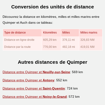
Conversion des unités de distance
Découvrez la distance en kilomètres, milles et milles marins entre
Quimper et Auch dans ce tableau:
Type de distance
Kilomètres
Milles
Milles marins
Distance en ligne droite
605,29 km
376,11 mi
326,83 NM
Distance par la route
776,00 km
482,18 mi
419,01 NM
Autres distances de Quimper
Distance entre Quimper et
Neuilly-sur-Seine
: 569 km
Distance entre Quimper et
Antony
: 552 km
Distance entre Quimper et
Saint-Quentin
: 724 km
Distance entre Quimper et
Noisy-le-Grand
: 572 km