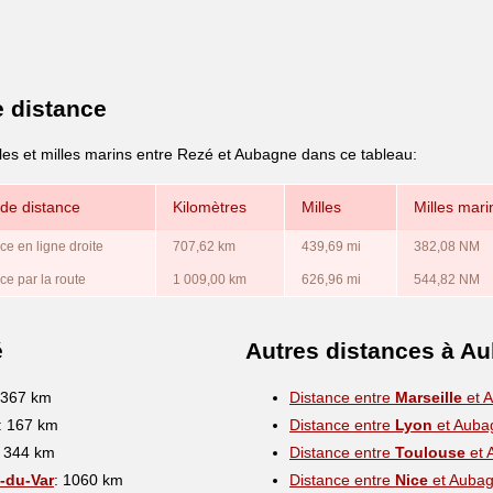
e distance
lles et milles marins entre Rezé et Aubagne dans ce tableau:
de distance
Kilomètres
Milles
Milles mari
ce en ligne droite
707,62 km
439,69 mi
382,08 NM
ce par la route
1 009,00 km
626,96 mi
544,82 NM
é
Autres distances à A
 367 km
Distance entre
Marseille
et 
: 167 km
Distance entre
Lyon
et Auba
: 344 km
Distance entre
Toulouse
et 
e-du-Var
: 1060 km
Distance entre
Nice
et Auba