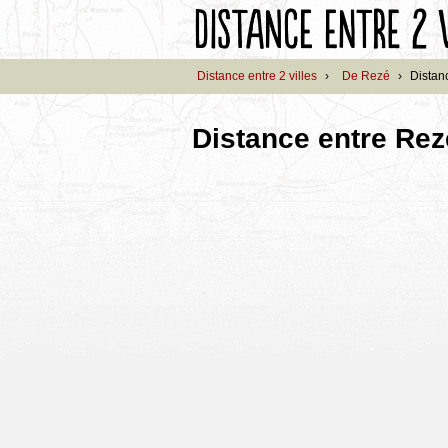
Distance entre 2 villes
›
De Rezé
›
Distan
Distance entre Re