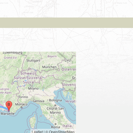
Leaflet
|
© OpenStreetMap