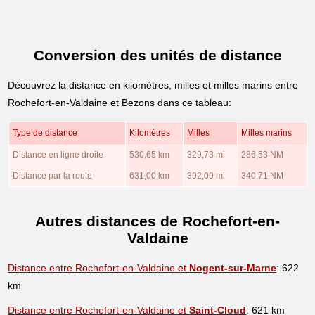
Conversion des unités de distance
Découvrez la distance en kilomètres, milles et milles marins entre
Rochefort-en-Valdaine et Bezons dans ce tableau:
Type de distance
Kilomètres
Milles
Milles marins
Distance en ligne droite
530,65 km
329,73 mi
286,53 NM
Distance par la route
631,00 km
392,09 mi
340,71 NM
Autres distances de Rochefort-en-
Valdaine
Distance entre Rochefort-en-Valdaine et
Nogent-sur-Marne
: 622
km
Distance entre Rochefort-en-Valdaine et
Saint-Cloud
: 621 km