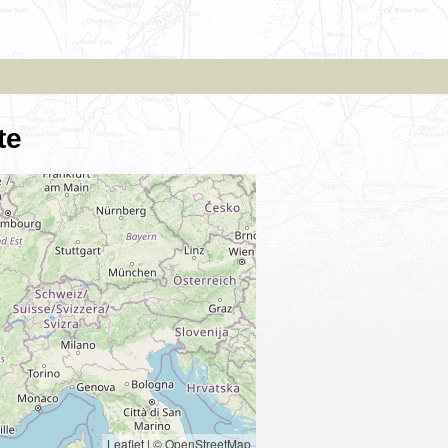
te
Leaflet
|
© OpenStreetMap