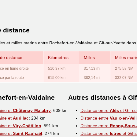
e distance
les et milles marins entre Rochefort-en-Valdaine et Gif-sur-Yvette dans
de distance
Kilomètres
Milles
Milles mari
ce en ligne droite
510,37 km
317,13 mi
275,58 NM
ce par la route
615,00 km
382,14 mi
332,07 NM
efort-en-Valdaine
Autres distances à Gif
aine et
Châtenay-Malabry
: 609 km
Distance entre
Alès
et Gif-su
aine et
Aurillac
: 294 km
Distance entre
Vaulx-en-Vel
aine et
Viry-Châtillon
: 591 km
Distance entre
Rosny-Sous-
aine et
Saint-Raphaël
: 274 km
Distance entre
Istres
et Gif-s