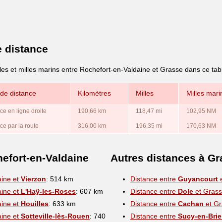
e distance
les et milles marins entre Rochefort-en-Valdaine et Grasse dans ce tab
de distance
Kilomètres
Milles
Milles mari
ce en ligne droite
190,66 km
118,47 mi
102,95 NM
ce par la route
316,00 km
196,35 mi
170,63 NM
efort-en-Valdaine
Autres distances à G
aine et
Vierzon
: 514 km
Distance entre
Guyancourt
e
aine et
L'Haÿ-les-Roses
: 607 km
Distance entre
Dole
et Gras
aine et
Houilles
: 633 km
Distance entre
Cachan
et Gr
aine et
Sotteville-lès-Rouen
: 740
Distance entre
Sucy-en-Brie