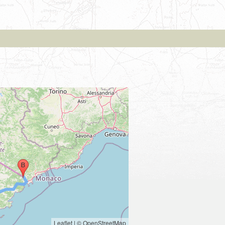
Leaflet
|
© OpenStreetMap