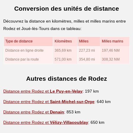
Conversion des unités de distance
Découvrez la distance en kilomètres, milles et milles marins entre
Rodez et Joué-lès-Tours dans ce tableau:
Type de distance
Kilomètres
Milles
Milles marins
Distance en ligne droite
365,69 km
227,23 mi
197,46 NM
Distance par la route
571,00 km
354,80 mi
308,32 NM
Autres distances de Rodez
Distance entre Rodez et
Le Puy-en-Velay
: 197 km
Distance entre Rodez et
Saint-Michel-sur-Orge
: 640 km
Distance entre Rodez et
Denain
: 853 km
Distance entre Rodez et
Vélizy-Villacoublay
: 650 km