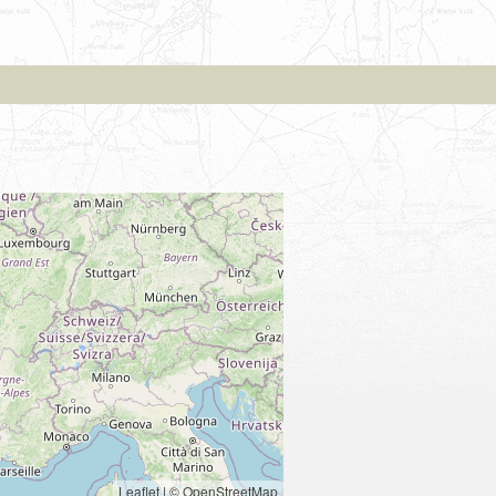
Leaflet
|
© OpenStreetMap