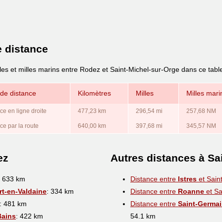
e distance
les et milles marins entre Rodez et Saint-Michel-sur-Orge dans ce tabl
de distance
Kilomètres
Milles
Milles mari
ce en ligne droite
477,23 km
296,54 mi
257,68 NM
ce par la route
640,00 km
397,68 mi
345,57 NM
ez
Autres distances à Sa
: 633 km
Distance entre
Istres
et Sain
t-en-Valdaine
: 334 km
Distance entre
Roanne
et Sa
: 481 km
Distance entre
Saint-Germa
Bains
: 422 km
54.1 km