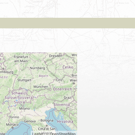
Leaflet
|
© OpenStreetMap