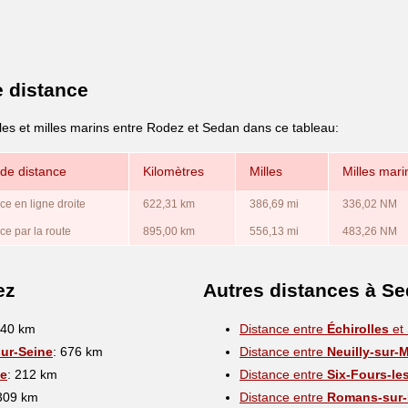
e distance
lles et milles marins entre Rodez et Sedan dans ce tableau:
de distance
Kilomètres
Milles
Milles mari
ce en ligne droite
622,31 km
386,69 mi
336,02 NM
ce par la route
895,00 km
556,13 mi
483,26 NM
ez
Autres distances à S
440 km
Distance entre
Échirolles
et
ur-Seine
: 676 km
Distance entre
Neuilly-sur-
e
: 212 km
Distance entre
Six-Fours-le
 309 km
Distance entre
Romans-sur-