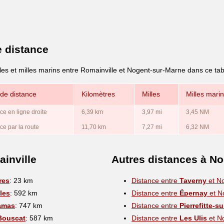
e distance
les et milles marins entre Romainville et Nogent-sur-Marne dans ce tab
de distance
Kilomètres
Milles
Milles mari
ce en ligne droite
6,39 km
3,97 mi
3,45 NM
ce par la route
11,70 km
7,27 mi
6,32 NM
inville
Autres distances à N
res
: 23 km
Distance entre
Taverny
et N
les
: 592 km
Distance entre
Épernay
et N
amas
: 747 km
Distance entre
Pierrefitte-s
Bouscat
: 587 km
Distance entre
Les Ulis
et N