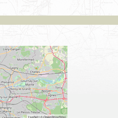
Leaflet
|
© OpenStreetMap