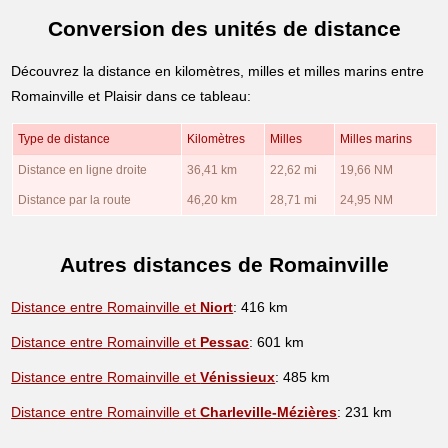
Conversion des unités de distance
Découvrez la distance en kilomètres, milles et milles marins entre
Romainville et Plaisir dans ce tableau:
Type de distance
Kilomètres
Milles
Milles marins
Distance en ligne droite
36,41 km
22,62 mi
19,66 NM
Distance par la route
46,20 km
28,71 mi
24,95 NM
Autres distances de Romainville
Distance entre Romainville et
Niort
: 416 km
Distance entre Romainville et
Pessac
: 601 km
Distance entre Romainville et
Vénissieux
: 485 km
Distance entre Romainville et
Charleville-Mézières
: 231 km