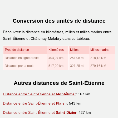
Conversion des unités de distance
Découvrez la distance en kilomètres, milles et milles marins entre
Saint-Étienne et Châtenay-Malabry dans ce tableau:
Type de distance
Kilomètres
Milles
Milles marins
Distance en ligne droite
404,07 km
251,08 mi
218,18 NM
Distance par la route
517,00 km
321,25 mi
279,16 NM
Autres distances de Saint-Étienne
Distance entre Saint-Étienne et
Montélimar
: 167 km
Distance entre Saint-Étienne et
Plaisir
: 543 km
Distance entre Saint-Étienne et
Saint-Dizier
: 427 km