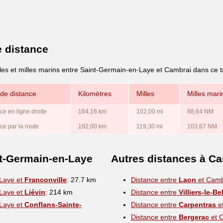
e distance
lles et milles marins entre Saint-Germain-en-Laye et Cambrai dans ce t
de distance
Kilomètres
Milles
Milles mari
ce en ligne droite
164,16 km
102,00 mi
88,64 NM
ce par la route
192,00 km
119,30 mi
103,67 NM
nt-Germain-en-Laye
Autres distances à C
-Laye et
Franconville
: 27.7 km
Distance entre
Laon
et Camb
-Laye et
Liévin
: 214 km
Distance entre
Villiers-le-Be
-Laye et
Conflans-Sainte-
Distance entre
Carpentras
e
Distance entre
Bergerac
et 