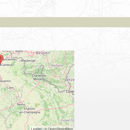
Leaflet
|
© OpenStreetMap